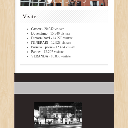
Visite
Camere
- 20.942 visitate
Dove siamo
- 15.340 visitate
Dintorni hotel
- 14.270 visitate
ITINERARI
- 12.928 visitate
Porretta il paese
- 12.454 visitate
Partner
- 12.297 visitate
VERANDA
- 10.835 visitate