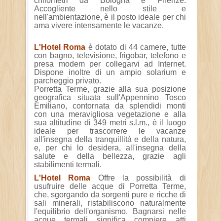
chilometri da Bologna e Firenze.
Accogliente nello stile e
nell'ambientazione, è il posto ideale per chi
ama vivere intensamente le vacanze.
L'Hotel Roma
è dotato di 44 camere, tutte
con bagno, televisione, frigobar, telefono e
presa modem per collegarvi ad Internet.
Dispone inoltre di un ampio solarium e
parcheggio privato.
Porretta Terme, grazie alla sua posizione
geografica situata sull'Appennino Tosco
Emiliano, contornata da splendidi monti
con una meravigliosa vegetazione e alla
sua altitudine di 349 metri s.l.m., è il luogo
ideale per trascorrere le vacanze
all'insegna della tranquillità e della natura,
e, per chi lo desidera, all'insegna della
salute e della bellezza, grazie agli
stabilimenti termali.
L'Hotel Roma
Offre la possibilità di
usufruire delle acque di Porretta Terme,
che, sgorgando da sorgenti pure e ricche di
sali minerali, ristabiliscono naturalmente
l'equilibrio dell'organismo. Bagnarsi nelle
acque termali significa compiere atti